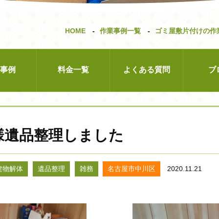
HOME
作業事例一覧
ゴミ屋敷片付けの作
事例
料金一覧
よくある質問
ブ
敷片付け
不要品回収・買取り
建物解体
ハウスク
様遺品整理しました
建物解体
遺品整理
雑務
名古屋市中川区
2020.11.21